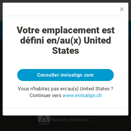
MENU
Trouver un docteur formé
Votre emplacement est
Evaluation du sourire
Invisalign
défini en/au(x) United
States
Consulter invisalign.com
Vous n’habitez pas en/au(x) United States ?
Continuer vers
www.invisalign.ch
Dr. Racha Zeini
Platinum
Praticien
?