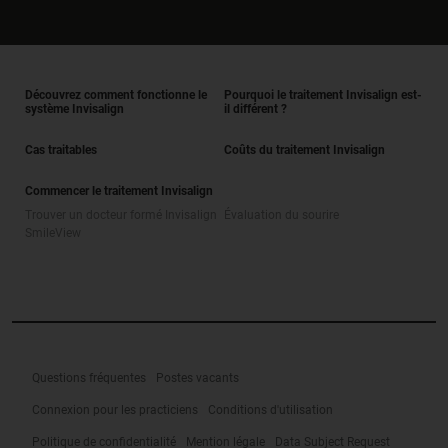
Découvrez comment fonctionne le
Pourquoi le traitement Invisalign est-
système Invisalign
il différent ?
Cas traitables
Coûts du traitement Invisalign
Commencer le traitement Invisalign
Trouver un docteur formé Invisalign
Évaluation du sourire
SmileView
Questions fréquentes
Postes vacants
Connexion pour les practiciens
Conditions d'utilisation
Politique de confidentialité
Mention légale
Data Subject Request