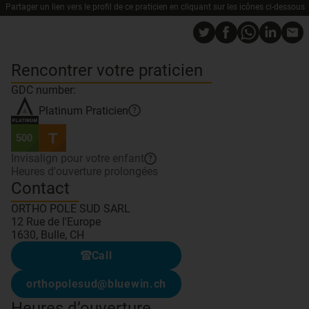
Partager un lien vers le profil de ce praticien en cliquant sur les icônes ci-dessous
Rencontrer votre praticien
GDC number:
Platinum
Praticien
?
Invisalign pour votre enfant
?
Heures d'ouverture prolongées
Contact
ORTHO POLE SUD SARL
12 Rue de l'Europe
1630, Bulle, CH
Call
orthopolesud@bluewin.ch
Heures d’ouverture