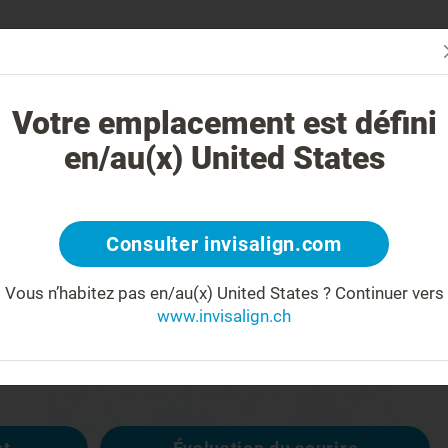
Évaluez vot
oi le traitement Invisalign est-il différent ?
Cas traitables
Coûts
Votre emplacement est défini
en/au(x) United States
404
Consulter invisalign.com
Vous n’habitez pas en/au(x) United States ?
Continuer vers
éçu(e)
www.invisalign.ch
disponible, les autres sont :