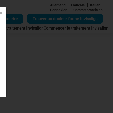
Allemand
Français
Italian
|
Connexion
Comme practicien
re sourire
Trouver un docteur formé Invisalign
 du traitement Invisalign
Commencer le traitement Invisalign