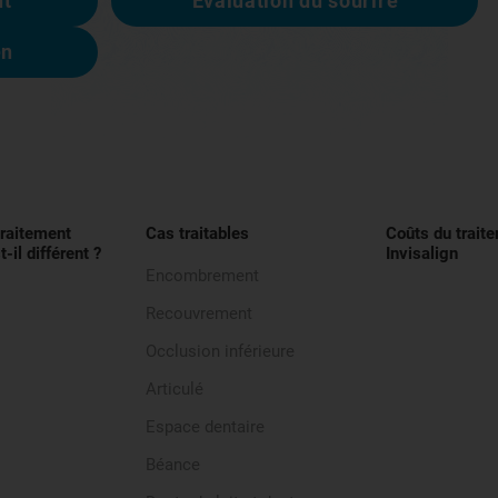
nt
Évaluation du sourire
en
traitement
Cas traitables
Coûts du trait
t-il différent ?
Invisalign
Encombrement
Recouvrement
Occlusion inférieure
Articulé
Espace dentaire
Béance