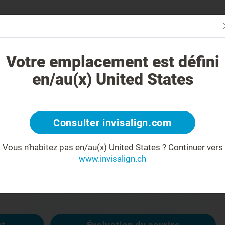
Évaluez vot
oi le traitement Invisalign est-il différent ?
Cas traitables
Coûts
Votre emplacement est défini
en/au(x) United States
404
Consulter invisalign.com
Vous n’habitez pas en/au(x) United States ?
Continuer vers
éçu(e)
www.invisalign.ch
disponible, les autres sont :