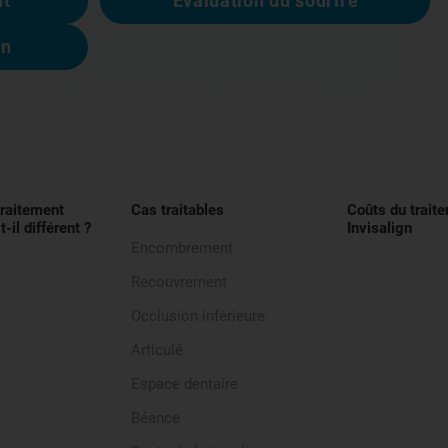
nt
Évaluation du sourire
en
traitement
Cas traitables
Coûts du trait
t-il différent ?
Invisalign
Encombrement
Recouvrement
Occlusion inférieure
Articulé
Espace dentaire
Béance