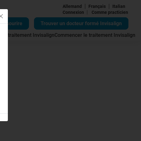
Allemand
Français
Italian
|
Connexion
Comme practicien
re sourire
Trouver un docteur formé Invisalign
 du traitement Invisalign
Commencer le traitement Invisalign