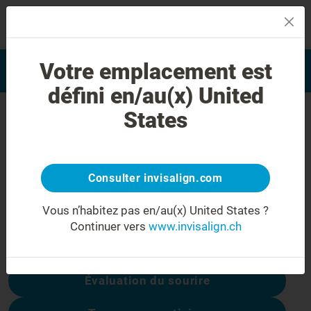
MENU
Trouver un docteur formé
Votre emplacement est
Evaluation du sourire
Invisalign
défini en/au(x) United
Erreur 404
States
Ne soyez pas déçu(e)
Cette page n’est pas disponible, les autres
Consulter invisalign.com
sont :
Vous n’habitez pas en/au(x) United States ?
Continuer vers
www.invisalign.ch
Coûts du traitement
Évaluation du sourire