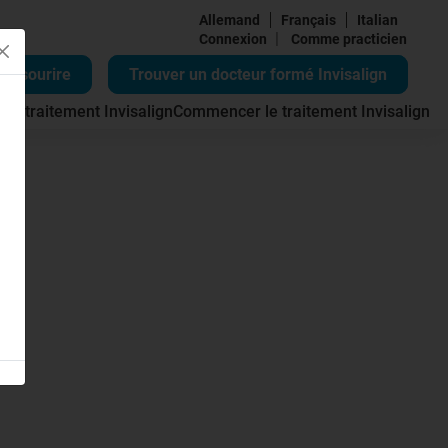
Allemand
Français
Italian
|
Connexion
Comme practicien
re sourire
Trouver un docteur formé Invisalign
 du traitement Invisalign
Commencer le traitement Invisalign