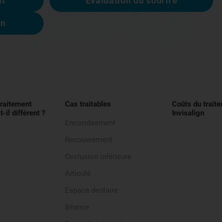
nt
Évaluation du sourire
en
traitement
Cas traitables
Coûts du trait
t-il différent ?
Invisalign
Encombrement
Recouvrement
Occlusion inférieure
Articulé
Espace dentaire
Béance