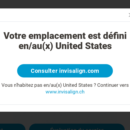
Évaluez vot
oi le traitement Invisalign est-il différent ?
Cas traitables
Coûts
Votre emplacement est défini
en/au(x) United States
404
Consulter invisalign.com
Vous n’habitez pas en/au(x) United States ?
Continuer vers
éçu(e)
www.invisalign.ch
disponible, les autres sont :