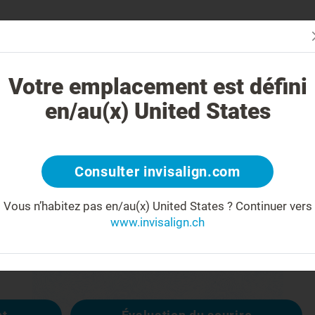
Évaluez vot
oi le traitement Invisalign est-il différent ?
Cas traitables
Coûts
Votre emplacement est défini
en/au(x) United States
404
Consulter invisalign.com
Vous n’habitez pas en/au(x) United States ?
Continuer vers
éçu(e)
www.invisalign.ch
disponible, les autres sont :