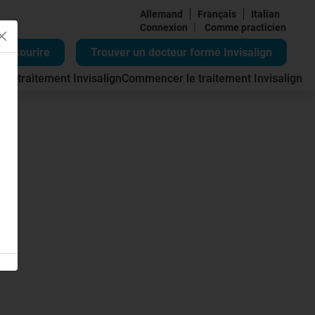
Allemand
Français
Italian
|
Connexion
Comme practicien
re sourire
Trouver un docteur formé Invisalign
 du traitement Invisalign
Commencer le traitement Invisalign