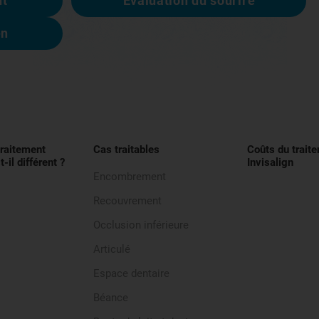
nt
Évaluation du sourire
en
traitement
Cas traitables
Coûts du trait
t-il différent ?
Invisalign
Encombrement
Recouvrement
Occlusion inférieure
Articulé
Espace dentaire
Béance