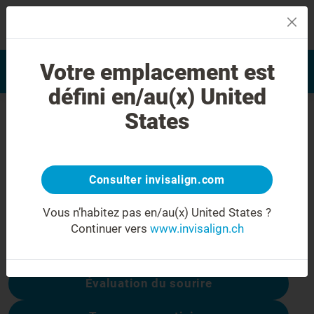
MENU
Trouver un docteur formé
Votre emplacement est
Evaluation du sourire
Invisalign
défini en/au(x) United
Erreur 404
States
Ne soyez pas déçu(e)
Cette page n’est pas disponible, les autres
Consulter invisalign.com
sont :
Vous n’habitez pas en/au(x) United States ?
Continuer vers
www.invisalign.ch
Coûts du traitement
Évaluation du sourire