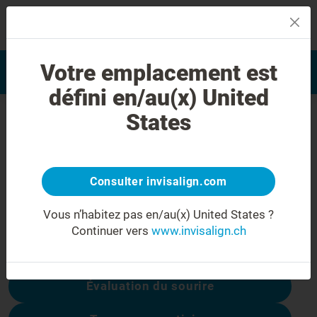
MENU
Trouver un docteur formé
Votre emplacement est
Evaluation du sourire
Invisalign
défini en/au(x) United
Erreur 404
States
Ne soyez pas déçu(e)
Cette page n’est pas disponible, les autres
Consulter invisalign.com
sont :
Vous n’habitez pas en/au(x) United States ?
Continuer vers
www.invisalign.ch
Coûts du traitement
Évaluation du sourire