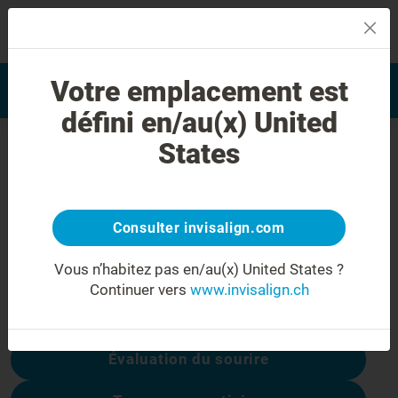
MENU
Trouver un docteur formé
Votre emplacement est
Evaluation du sourire
Invisalign
défini en/au(x) United
Erreur 404
States
Ne soyez pas déçu(e)
Cette page n’est pas disponible, les autres
Consulter invisalign.com
sont :
Vous n’habitez pas en/au(x) United States ?
Continuer vers
www.invisalign.ch
Coûts du traitement
Évaluation du sourire